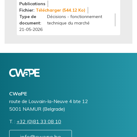
Publications
Fichier
Télécharger (544.12 Ko)
Type de
Décisions - fonctionnement
document
technique du marché
21-05-2026
Logo
Image
CWaPE
Addresse
route de Louvain-la-Neuve 4 bte 12
5001
NAMUR (Belgrade)
T.
Téléphone
+32 (0)81 33 08 10
info@cwape.be