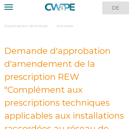
Aller
DE
au
contenu
principal
You
Espace secteur de l'énergie
Actualités
are
here
Demande d'approbation
d'amendement de la
prescription REW
"Complément aux
prescriptions techniques
applicables aux installations
raccordées au réseau de