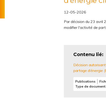
d’énergie c
Règlement
l'énergie
technique
12-05-2026
Tarifs
de
Par décision du 23 avri
distribution
modifier l'activité de par
Contenu lié
Décision autorisan
partage d’énergie (
Publications
Fich
Type de document