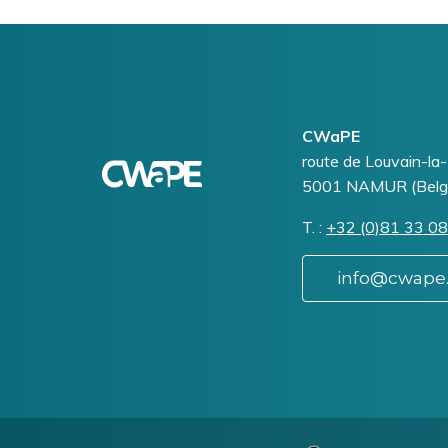
Logo
Image
CWaPE
Addresse
route de Louvain-la
5001
NAMUR (Belg
T.
Téléphone
+32 (0)81 33 08
info@cwape