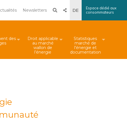
Espace dédié aux
Recherche
DE
ctualités
Newsletters
consommateurs
×
Rechercher
ent des
Droit applicable
Statistiques
iges
au marché
marché de
wallon de
l'énergie et
l’énergie
documentation
gie
ommunauté