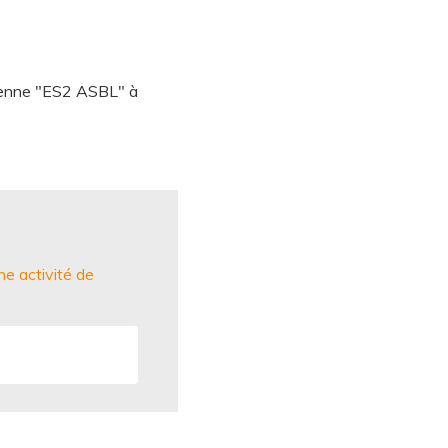
oyenne "ES2 ASBL" à
e activité de