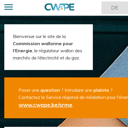
Overslaan
DE
en
naar
de
inhoud
Inhoud
Bienvenue sur le site de la
gaan
Commission wallonne pour
l’Energie
, le régulateur wallon des
marchés de l’électricité et du gaz.
Poser une
question
? Introduire une
plainte
?
Contactez le Service régional de médiation pour l'éner
www.cwape.be/srme
.