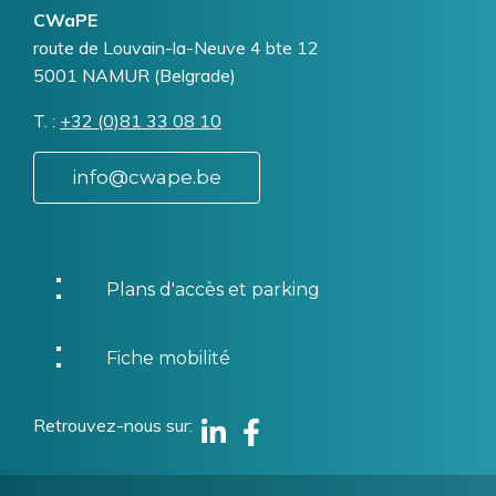
CWaPE
Addresse
route de Louvain-la-Neuve 4 bte 12
5001
NAMUR (Belgrade)
T.
Téléphone
+32 (0)81 33 08 10
info@cwape.be
Plans d'accès et parking
Fiche mobilité
Retrouvez-nous sur
Linkedin
Facebook