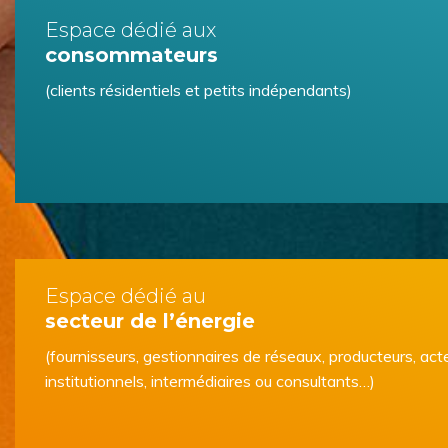
Espace dédié aux
consommateurs
(clients résidentiels et petits indépendants)
Espace dédié au
secteur de l’énergie
(fournisseurs, gestionnaires de réseaux, producteurs, act
institutionnels, intermédiaires ou consultants…)