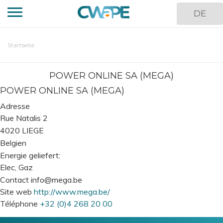
Direkt
DE
zum
Inhalt
You
Startseite
are
here
POWER ONLINE SA (MEGA)
POWER ONLINE SA (MEGA)
Adresse
Rue Natalis 2
4020
LIEGE
Belgien
Energie geliefert
Elec
Gaz
Contact
info@mega.be
Site web
http://www.mega.be/
Téléphone
+32 (0)4 268 20 00