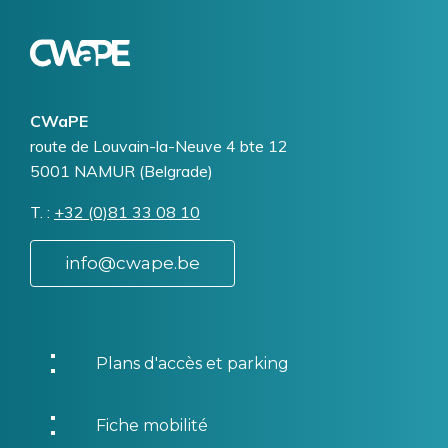
Logo
Image
CWaPE
Addresse
route de Louvain-la-Neuve 4 bte 12
5001
NAMUR (Belgrade)
T.
Téléphone
+32 (0)81 33 08 10
info@cwape.be
Plans d'accès et parking
Fiche mobilité