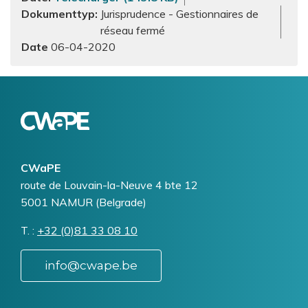
Dokumenttyp
Jurisprudence - Gestionnaires de
réseau fermé
06-04-2020
Logo
Image
CWaPE
Addresse
route de Louvain-la-Neuve 4 bte 12
5001
NAMUR (Belgrade)
T.
Téléphone
+32 (0)81 33 08 10
info@cwape.be