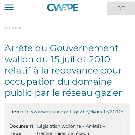
Direkt
DE
zum
Inhalt
You
Startseite
are
here
Arrêté du Gouvernement
wallon du 15 juillet 2010
relatif à la redevance pour
occupation du domaine
public par le réseau gazier
Lien
http://www.ejustice.just.fgov.be/eli/arrete/2010/
…
Document
Législation wallonne - Arrêtés -
Type
Gestionnaires de réseau