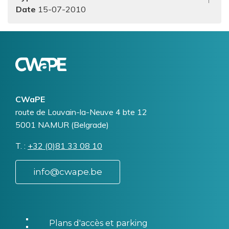
15-07-2010
Logo
Image
CWaPE
Addresse
route de Louvain-la-Neuve 4 bte 12
5001
NAMUR (Belgrade)
T.
Téléphone
+32 (0)81 33 08 10
info@cwape.be
Plans d'accès et parking