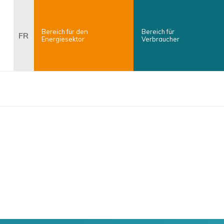
echerche
Bereich für den
Bereich für
FR
Energiesektor
Verbraucher
×
Suche