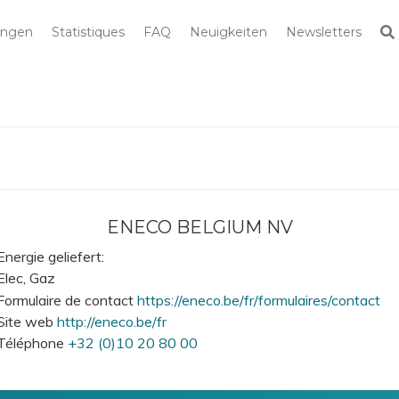
R
ungen
Statistiques
FAQ
Neuigkeiten
Newsletters
Suche
 le site
ENECO BELGIUM NV
Energie geliefert
Elec
Gaz
Formulaire de contact
https://eneco.be/fr/formulaires/contact
Site web
http://eneco.be/fr
Téléphone
+32 (0)10 20 80 00