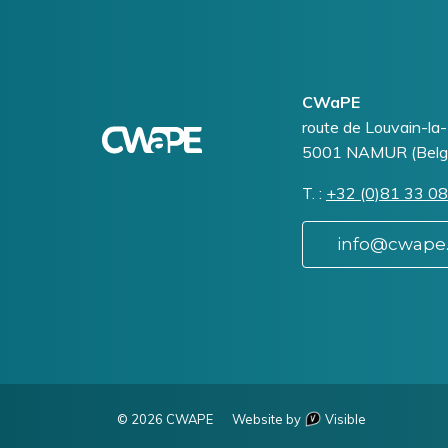
?
Un
litige
?
Logo
Image
CWaPE
Addresse
route de Louvain-la
5001
NAMUR (Belg
T.
Téléphone
+32 (0)81 33 08
info@cwape
© 2026 CWAPE
Website by
Visible