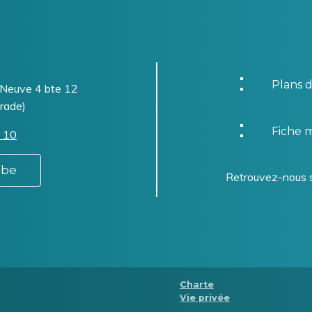
Plans d
-Neuve 4 bte 12
rade)
Fiche m
 10
.be
Retrouvez-nous 
Menu
Charte
Vie privée