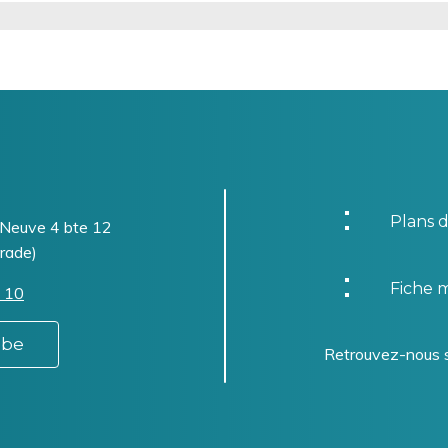
Plans d
-Neuve 4 bte 12
rade)
Fiche m
 10
.be
Retrouvez-nous 