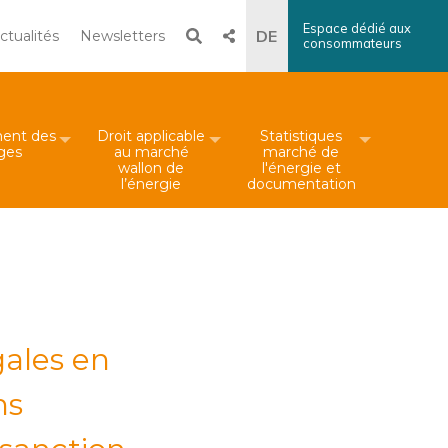
Espace dédié aux
Recherche
DE
ctualités
Newsletters
consommateurs
×
Rechercher
ent des
Droit applicable
Statistiques
iges
au marché
marché de
wallon de
l'énergie et
l’énergie
documentation
gales en
ns