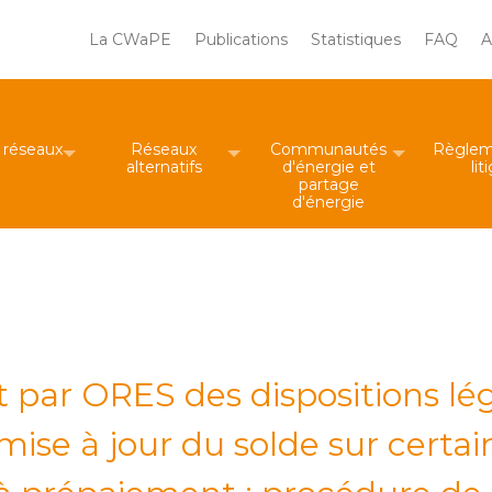
Main
La CWaPE
Publications
Statistiques
FAQ
A
navigation
Rechercher
 le site
e réseaux
Réseaux
Communautés
Règlem
alternatifs
d'énergie et
lit
partage
d'énergie
 par ORES des dispositions lé
ise à jour du solde sur certai