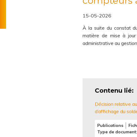
compteurs à
de
fournisseurs
Règlement
l'énergie
15-05-2026
technique
Tarifs
À la suite du constat d
de
matière de mise à jou
distribution
administrative au gestio
Contenu lié
Décision relative 
d’affichage du sold
Publications
Fich
Type de document