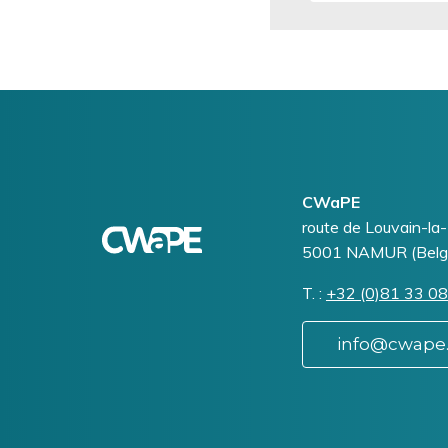
Logo
Image
CWaPE
Addresse
route de Louvain-la
5001
NAMUR (Belg
T.
Téléphone
+32 (0)81 33 08
info@cwape