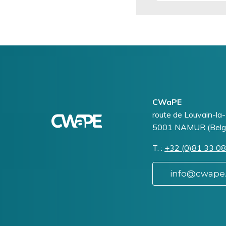
Logo
Image
CWaPE
Addresse
route de Louvain-la
5001
NAMUR (Belg
T.
Téléphone
+32 (0)81 33 08
info@cwape