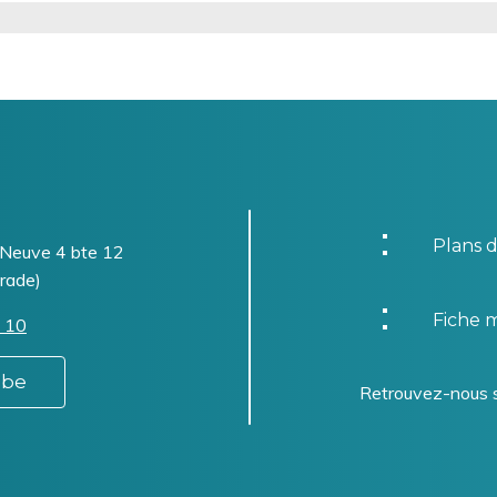
Plans d
-Neuve 4 bte 12
rade)
Fiche m
 10
.be
Retrouvez-nous 