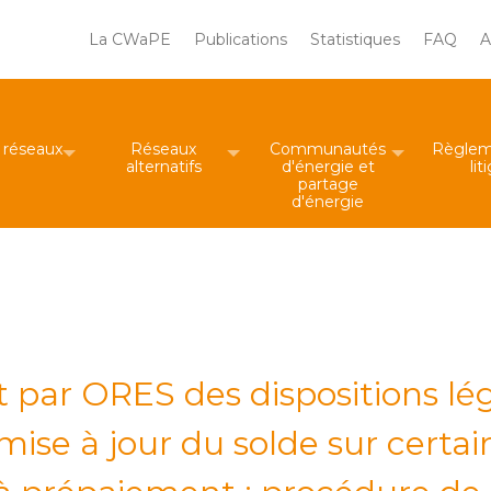
Main
La CWaPE
Publications
Statistiques
FAQ
A
navigation
Rechercher
 le site
e réseaux
Réseaux
Communautés
Règlem
alternatifs
d'énergie et
lit
partage
d'énergie
 par ORES des dispositions lé
ise à jour du solde sur certai