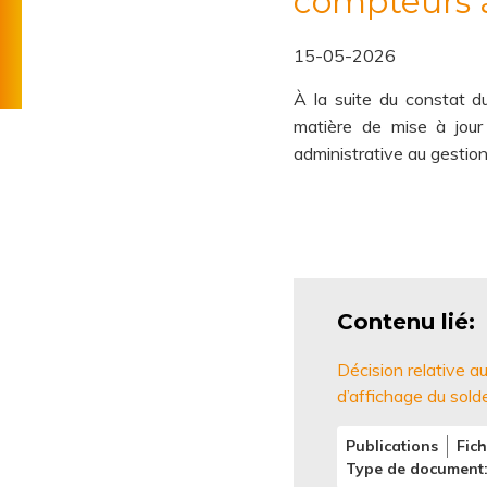
compteurs à
de
fournisseurs
Règlement
l'énergie
15-05-2026
technique
Tarifs
À la suite du constat d
de
matière de mise à jou
distribution
administrative au gestio
Contenu lié
Décision relative 
d’affichage du sold
Publications
Fich
Type de document