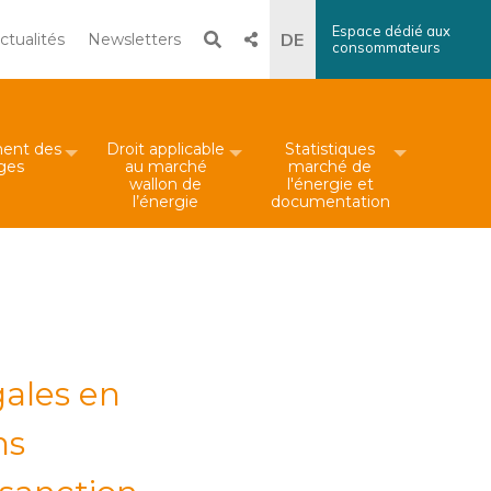
Espace dédié aux
Recherche
DE
ctualités
Newsletters
consommateurs
×
Rechercher
ent des
Droit applicable
Statistiques
iges
au marché
marché de
wallon de
l'énergie et
l’énergie
documentation
gales en
ns