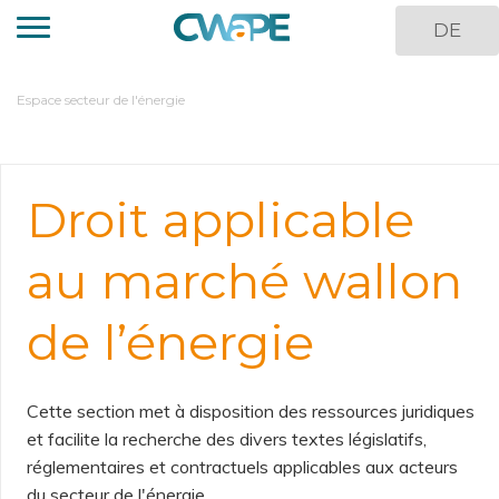
Aller
DE
au
contenu
principal
You
Espace secteur de l'énergie
are
here
Droit applicable
au marché wallon
de l’énergie
Cette section met à disposition des ressources juridiques
et facilite la recherche des divers textes législatifs,
réglementaires et contractuels applicables aux acteurs
du secteur de l'énergie.