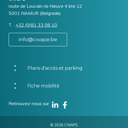
Addresse
route de Louvain-la-Neuve 4 bte 12
5001
NAMUR (Belgrade)
T.
Téléphone
+32 (0)81 33 08 10
info@cwape.be
Plans d'accès et parking
Fiche mobilité
Retrouvez-nous sur
Linkedin
Facebook
© 2026 CWAPE