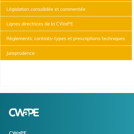
de
Législation consolidée et commentée
l'énergie
Lignes directrices de la CWaPE
Règlements, contrats-types et prescriptions techniques
Jurisprudence
Logo
Image
CWaPE