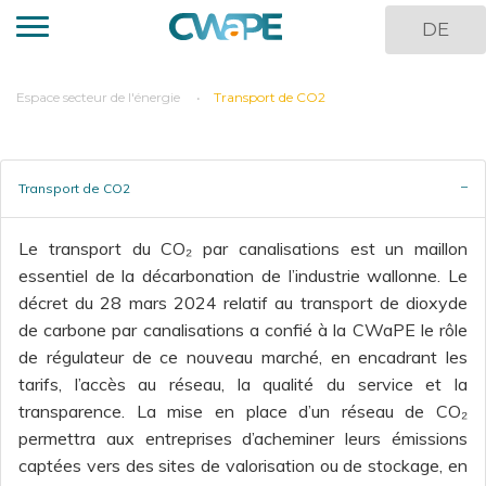
Aller
DE
au
contenu
principal
You
Espace secteur de l'énergie
Transport de CO2
are
here
Transport de CO2
Le transport du CO₂ par canalisations est un maillon
essentiel de la décarbonation de l’industrie wallonne. Le
décret du 28 mars 2024 relatif au transport de dioxyde
de carbone par canalisations a confié à la CWaPE le rôle
de régulateur de ce nouveau marché, en encadrant les
tarifs, l’accès au réseau, la qualité du service et la
transparence. La mise en place d’un réseau de CO₂
permettra aux entreprises d’acheminer leurs émissions
captées vers des sites de valorisation ou de stockage, en