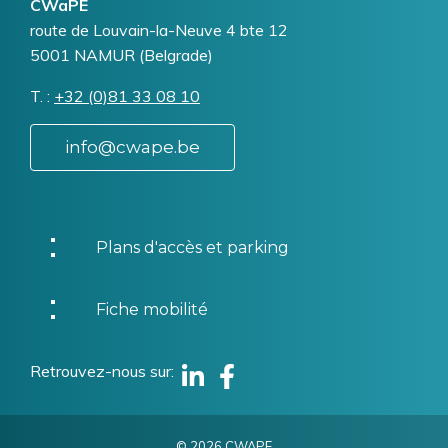
CWaPE
Addresse
route de Louvain-la-Neuve 4 bte 12
5001
NAMUR (Belgrade)
T.
Téléphone
+32 (0)81 33 08 10
info@cwape.be
Plans d'accès et parking
Fiche mobilité
Retrouvez-nous sur
Linkedin
Facebook
© 2026 CWAPE