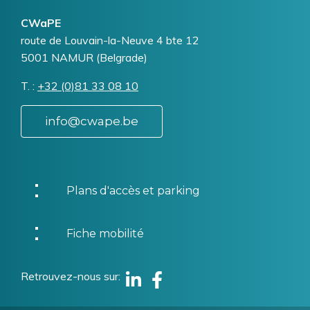
CWaPE
Addresse
route de Louvain-la-Neuve 4 bte 12
5001
NAMUR (Belgrade)
T.
Téléphone
+32 (0)81 33 08 10
info@cwape.be
Plans d'accès et parking
Fiche mobilité
Retrouvez-nous sur
Linkedin
Facebook