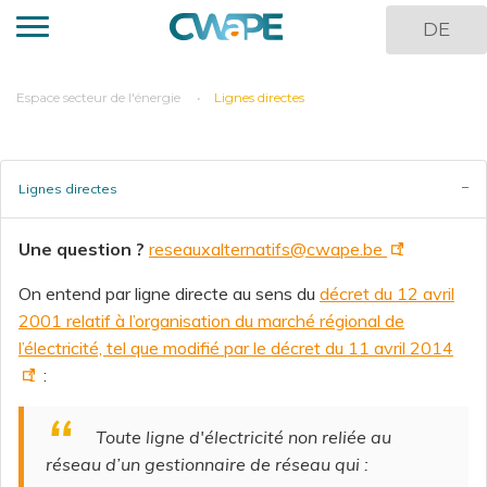
Panneau de gestion des cookies
Aller
DE
au
contenu
principal
You
Espace secteur de l'énergie
Lignes directes
are
here
Lignes directes
Une question ?
reseauxalternatifs@cwape.be
On entend par ligne directe au sens du
décret du 12 avril
2001 relatif à l’organisation du marché régional de
l’électricité, tel que modifié par le décret du 11 avril 2014
:
Toute ligne d'électricité non reliée au
réseau d’un gestionnaire de réseau qui
: