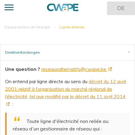
Panneau de gestion des cookies
Direkt
DE
zum
Inhalt
You
Espace secteur de l'énergie
Lignes directes
are
here
Direktverbindungen
Une question ?
reseauxalternatifs@cwape.be
On entend par ligne directe au sens du
décret du 12 avril
2001 relatif à l’organisation du marché régional de
l’électricité, tel que modifié par le décret du 11 avril 2014
:
Toute ligne d'électricité non reliée au
réseau d’un gestionnaire de réseau qui
: