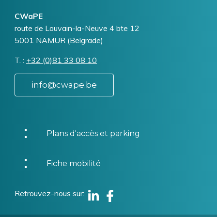
CWaPE
Addresse
route de Louvain-la-Neuve 4 bte 12
5001
NAMUR (Belgrade)
T.
Téléphone
+32 (0)81 33 08 10
info@cwape.be
Plans d'accès et parking
Fiche mobilité
Retrouvez-nous sur
Linkedin
Facebook