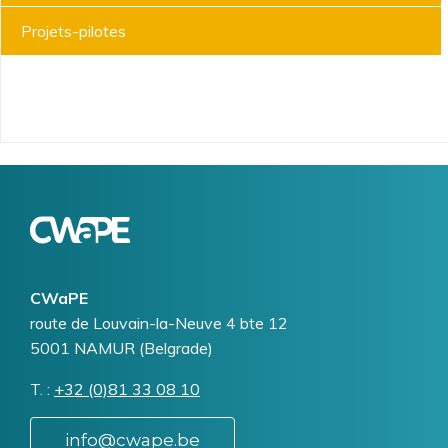
Projets-pilotes
Logo
Image
CWaPE
Addresse
route de Louvain-la-Neuve 4 bte 12
5001
NAMUR (Belgrade)
T.
Téléphone
+32 (0)81 33 08 10
info@cwape.be