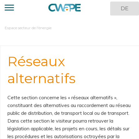
Direkt
DE
zum
Inhalt
You
Espace secteur de l'énergie
are
here
Réseaux
alternatifs
Cette section concerne les « réseaux alternatifs »,
constituant des alternatives au raccordement au réseau
public de distribution, de transport local ou de transport.
Dans cette section le visiteur pourra retrouver la
législation applicable, les projets en cours, les détails sur
les procédures et les autorisations octroyées par la