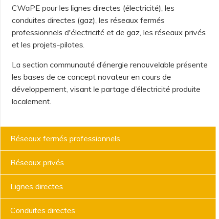
CWaPE pour les lignes directes (électricité), les
conduites directes (gaz), les réseaux fermés
professionnels d'électricité et de gaz, les réseaux privés
et les projets-pilotes.
La section communauté d’énergie renouvelable présente
les bases de ce concept novateur en cours de
développement, visant le partage d’électricité produite
localement.
Menu
Réseaux fermés professionnels
Acteurs
de
Réseaux privés
l'énergie
Lignes directes
Conduites directes