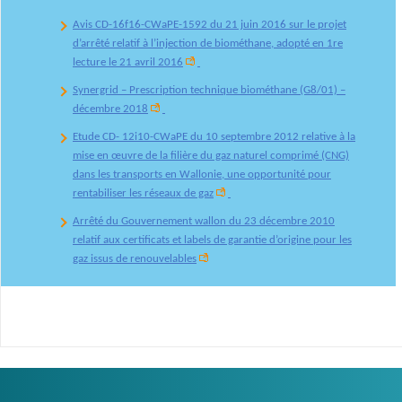
Avis CD-16f16-CWaPE-1592 du 21 juin 2016 sur le projet
d’arrêté relatif à l’injection de biométhane, adopté en 1re
lecture le 21 avril 2016
Synergrid
– Prescription technique biométhane (G8/01) –
décembre 2018
Etude CD- 12i10-CWaPE du 10 septembre 2012 relative à la
mise en œuvre de la filière du gaz naturel comprimé (CNG)
dans les transports en Wallonie, une opportunité pour
rentabiliser les réseaux de gaz
Arrêté du Gouvernement wallon du 23 décembre 2010
relatif aux certificats et labels de garantie d’origine pour les
gaz issus de renouvelables
Logo
Image