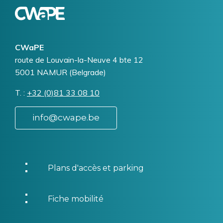
CWaPE
Addresse
route de Louvain-la-Neuve 4 bte 12
5001
NAMUR (Belgrade)
T.
Téléphone
+32 (0)81 33 08 10
info@cwape.be
Plans d'accès et parking
Fiche mobilité