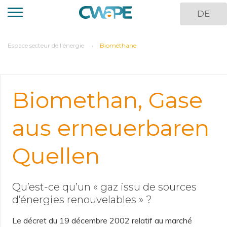
Direkt
DE
zum
Inhalt
You
Espace secteur de l'énergie
Biométhane
are
here
Biomethan, Gase
aus erneuerbaren
Quellen
Qu’est-ce qu’un « gaz issu de sources
d’énergies renouvelables » ?
Le décret du 19 décembre 2002 relatif au marché