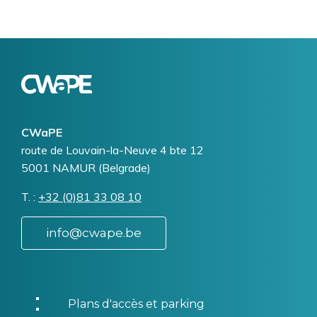
Logo
Image
CWaPE
Addresse
route de Louvain-la-Neuve 4 bte 12
5001
NAMUR (Belgrade)
T.
Téléphone
+32 (0)81 33 08 10
info@cwape.be
Plans d'accès et parking