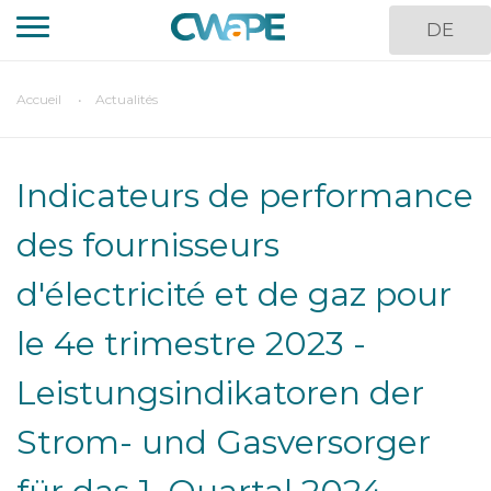
Aller
DE
au
contenu
principal
You
Accueil
Actualités
are
here
Indicateurs de performance
des fournisseurs
d'électricité et de gaz pour
le 4e trimestre 2023 -
Leistungsindikatoren der
Strom- und Gasversorger