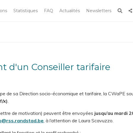
Rech
ions
Statistiques
FAQ
Actualités
Newsletters
Rechercher
 le site
 d'un Conseiller tarifaire
uipe de sa Direction socio-économique et tarifaire, la CWaPE s
f/x)
.
lettre de motivation) peuvent être envoyées
jusqu’au mardi 2
zo@rss.randstad.be
, à l’attention de Laura Scavuzzo.
lant la fonction et le profil recherché :