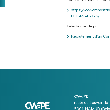
Une
question
https://www.randstad
?
f115fa645375/
Un
Téléchargez le pdf :
litige
?
Recrutement d'un Consei
Logo
Image
CWaPE
Addresse
route de Louvain-la
5001
NAMUR (Belg