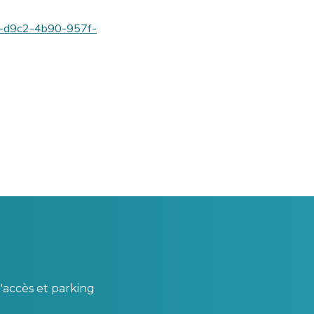
5e-d9c2-4b90-957f-
'accès et parking