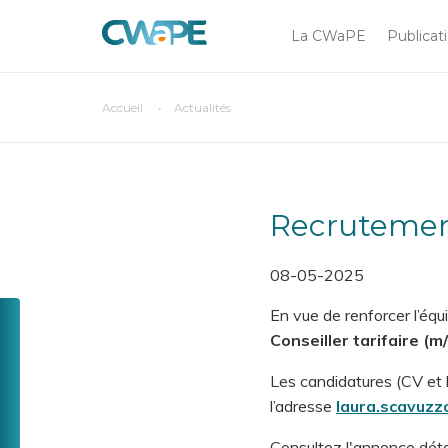
Main
Aller
au
La CWaPE
Publicat
navigation
contenu
principal
You
Accueil
Actualités
Chercher sur
are
here
Recrutement
08-05-2025
Toolbox
En vue de renforcer l’éq
CompaCWaPE
Conseiller tarifaire
(m/
Menu
GreenCheck
Les candidatures (CV et 
l’adresse
laura.scavuz
Tarif
social
Consultez l'annonce détail