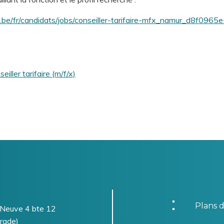
.be/fr/candidats/jobs/conseiller-tarifaire-mfx_namur_d8f096
ller tarifaire (m/f/x)
Plans d
-Neuve 4 bte 12
rade)