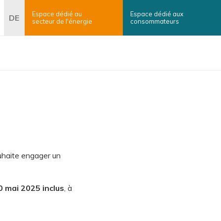
Espace dédié au
Espace dédié aux
erche
DE
secteur
de l'énergie
consommateurs
×
Rechercher
ouhaite engager un
0 mai 2025 inclus
, à