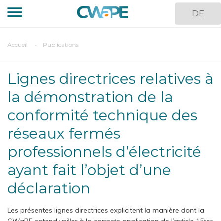
Aller
DE
au
contenu
principal
You
Accueil
Publications
are
here
Lignes directrices relatives à
la démonstration de la
conformité technique des
réseaux fermés
professionnels d’électricité
ayant fait l’objet d’une
déclaration
Les présentes lignes directrices explicitent la manière dont la