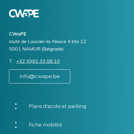
Logo
Image
CWaPE
Addresse
route de Louvain-la-Neuve 4 bte 12
5001
NAMUR (Belgrade)
T.
Téléphone
+32 (0)81 33 08 10
info@cwape.be
Plans d'accès et parking
Fiche mobilité