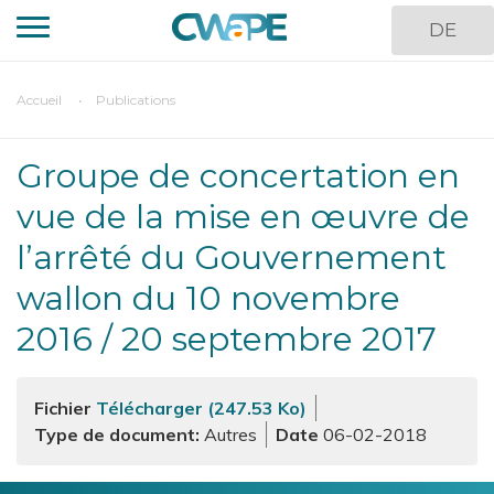
Aller
DE
au
contenu
principal
You
Accueil
Publications
are
here
Groupe de concertation en
vue de la mise en œuvre de
l’arrêté du Gouvernement
wallon du 10 novembre
2016 / 20 septembre 2017
Fichier
Télécharger (247.53 Ko)
Type de document
Autres
06-02-2018