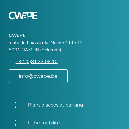
Logo
Image
CWaPE
Addresse
route de Louvain-la-Neuve 4 bte 12
5001
NAMUR (Belgrade)
T.
Téléphone
+32 (0)81 33 08 10
info@cwape.be
Plans d'accès et parking
Fiche mobilité