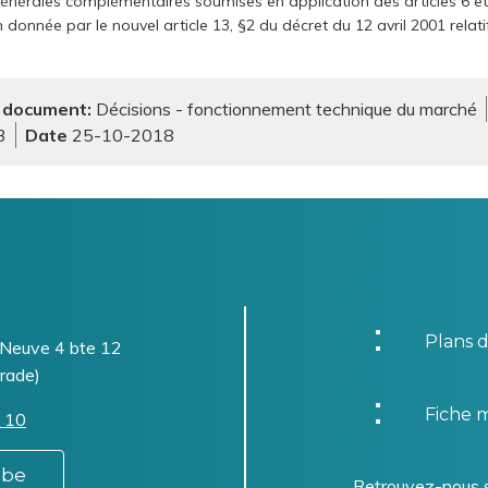
générales complémentaires soumises en application des articles 6 e
donnée par le nouvel article 13, §2 du décret du 12 avril 2001 relatif
 document
Décisions - fonctionnement technique du marché
3
25-10-2018
Plans d
-Neuve 4 bte 12
rade)
Fiche m
 10
.be
Retrouvez-nous 