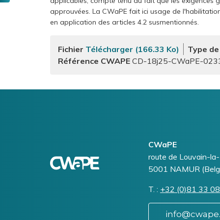
applicables, compte tenu du fait que les exigences 
question
approuvées. La CWaPE fait ici usage de l'habilitation 
?
en application des articles 4.2 susmentionnés.
Un
litige
Fichier
Télécharger (166.33 Ko)
Type de
?
Référence CWAPE
CD-18j25-CWaPE-023
Logo
Image
CWaPE
Addresse
route de Louvain-la
5001
NAMUR (Belg
T.
Téléphone
+32 (0)81 33 08
info@cwape