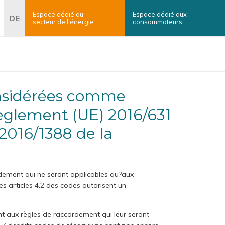
Espace dédié au
Espace dédié aux
erche
DE
secteur
de l'énergie
consommateurs
×
Rechercher
èglement (UE) 2016/631
2016/1388 de la
dement qui ne seront applicables qu?aux
es articles 4.2 des codes autorisent un
nt aux règles de raccordement qui leur seront