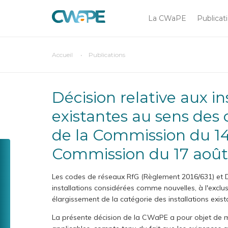
Main
Aller
au
La CWaPE
Publicat
navigation
contenu
principal
You
Accueil
Publications
Chercher sur
are
here
Décision relative aux installations qui doivent être considérées comme
existantes au sens des
de la Commission du 14
Toolbox
Commission du 17 août
CompaCWaPE
Menu
GreenCheck
Les codes de réseaux RfG (Règlement 2016/631) et 
installations considérées comme nouvelles, à l'exclus
Tarif
élargissement de la catégorie des installations exist
social
La présente décision de la CWaPE a pour objet de me
Une