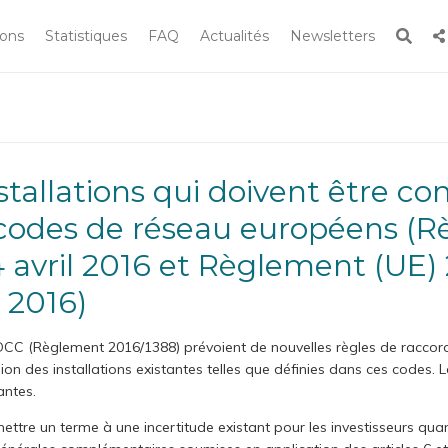
Rech
ions
Statistiques
FAQ
Actualités
Newsletters
Rechercher
 le site
 codes de réseau européens (R
 avril 2016 et Règlement (UE) 
 2016)
DCC (Règlement 2016/1388) prévoient de nouvelles règles de raccor
ion des installations existantes telles que définies dans ces codes. L
antes.
ttre un terme à une incertitude existant pour les investisseurs qua