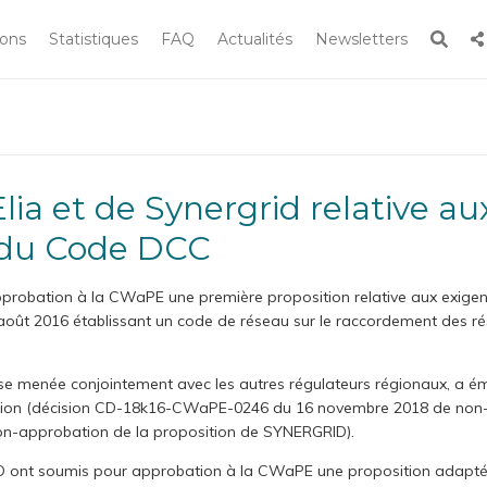
Rech
ions
Statistiques
FAQ
Actualités
Newsletters
Rechercher
 le site
e du Code DCC
robation à la CWaPE une première proposition relative aux exigence
ût 2016 établissant un code de réseau sur le raccordement des résea
 menée conjointement avec les autres régulateurs régionaux, a ém
tion (décision CD-18k16-CWaPE-0246 du 16 novembre 2018 de non-ap
-approbation de la proposition de SYNERGRID).
D ont soumis pour approbation à la CWaPE une proposition adaptée 