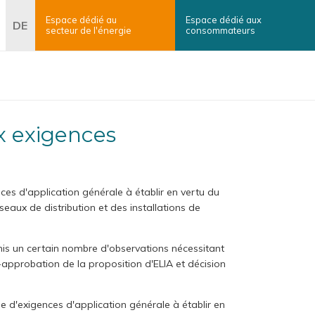
Espace dédié au
Espace dédié aux
erche
DE
secteur
de l'énergie
consommateurs
×
Rechercher
s d'application générale à établir en vertu du
ux de distribution et des installations de
is un certain nombre d'observations nécessitant
probation de la proposition d'ELIA et décision
d'exigences d'application générale à établir en