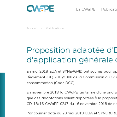
Main
Aller
au
La CWaPE
Publicat
navigation
contenu
principal
You
Accueil
Publications
Chercher sur
are
here
Proposition adaptée d'Elia et de Synergrid relative aux exigences
d'application général
En mai 2018, ELIA et SYNERGRID ont soumis pour app
Toolbox
Règlement (UE) 2016/1388 de la Commission du 17 ao
CompaCWaPE
consommation (Code DCC).
Menu
GreenCheck
En novembre 2018, la CWaPE, au terme d'une analyse
que des adaptations soient apportées à la proposi
Tarif
CD-18k16-CWaPE-0247 du 16 novembre 2018 de non
social
Par courrier daté du 20 mai 2019, ELIA et SYNERGRI
Une