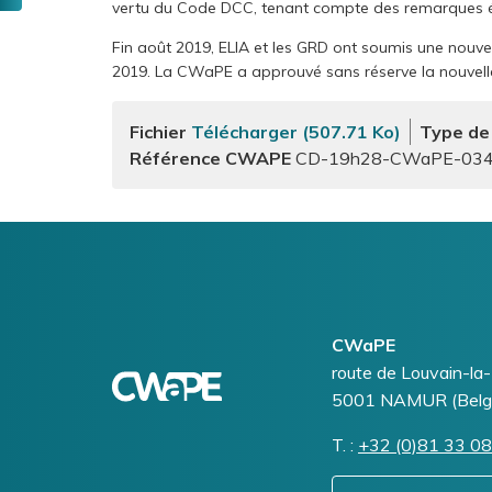
vertu du Code DCC, tenant compte des remarques ém
question
?
Fin août 2019, ELIA et les GRD ont soumis une nouve
Un
2019. La CWaPE a approuvé sans réserve la nouvell
litige
?
Fichier
Télécharger (507.71 Ko)
Type de
Référence CWAPE
CD-19h28-CWaPE-0346
Logo
Image
CWaPE
Addresse
route de Louvain-la
5001
NAMUR (Belg
T.
Téléphone
+32 (0)81 33 08