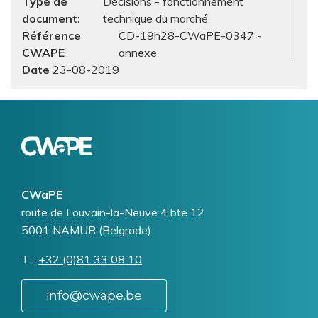
Type de
Décisions - fonctionnement
document
technique du marché
Référence
CD-19h28-CWaPE-0347 -
CWAPE
annexe
23-08-2019
Logo
Image
CWaPE
Addresse
route de Louvain-la-Neuve 4 bte 12
5001
NAMUR (Belgrade)
T.
Téléphone
+32 (0)81 33 08 10
info@cwape.be