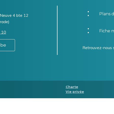
Plans d
-Neuve 4 bte 12
rade)
Fiche m
 10
.be
Retrouvez-nous 
Menu
Charte
Vie privée
Pied
de