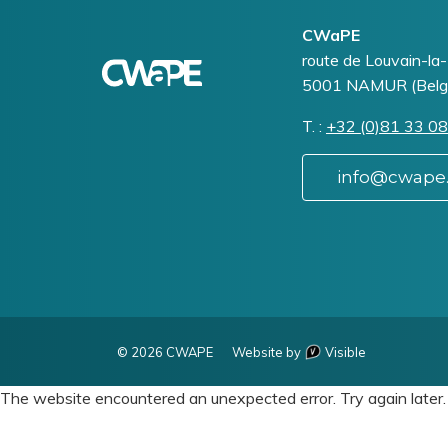
?
Logo
Image
CWaPE
Un
Addresse
route de Louvain-la
litige
5001
NAMUR (Belg
?
T.
Téléphone
+32 (0)81 33 08
info@cwape
© 2026 CWAPE
Website by
Visible
The website encountered an unexpected error. Try again later.