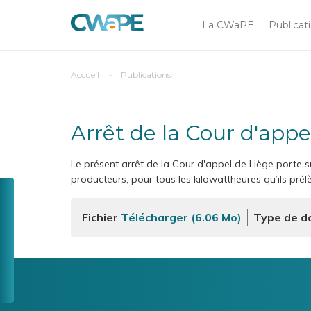
Main
Aller
au
La CWaPE
Publicat
navigation
contenu
principal
You
Accueil
Publications
Chercher sur
are
here
Arrêt de la Cour d'app
Le présent arrêt de la Cour d'appel de Liège porte su
producteurs, pour tous les kilowattheures qu’ils prél
Toolbox
CompaCWaPE
Menu
Fichier
Télécharger (6.06 Mo)
Type de d
GreenCheck
Tarif
social
Une
question