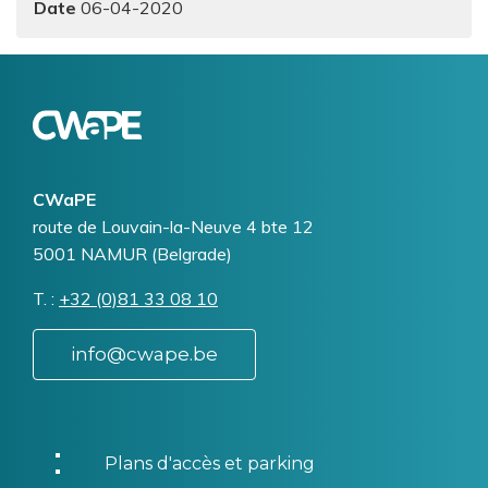
06-04-2020
Logo
Image
CWaPE
Addresse
route de Louvain-la-Neuve 4 bte 12
5001
NAMUR (Belgrade)
T.
Téléphone
+32 (0)81 33 08 10
info@cwape.be
Plans d'accès et parking