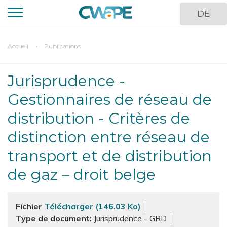
Aller
DE
au
contenu
principal
You
Accueil
Publications
are
here
Jurisprudence -
Gestionnaires de réseau de
distribution - Critères de
distinction entre réseau de
transport et de distribution
de gaz – droit belge
Fichier
Télécharger (146.03 Ko)
Type de document
Jurisprudence - GRD