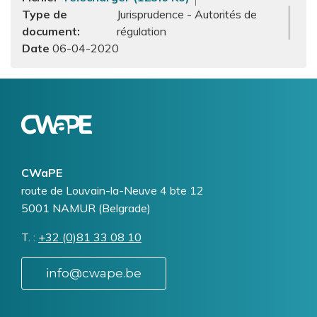
Type de
Jurisprudence - Autorités de
document
régulation
06-04-2020
Logo
Image
CWaPE
Addresse
route de Louvain-la-Neuve 4 bte 12
5001
NAMUR (Belgrade)
T.
Téléphone
+32 (0)81 33 08 10
info@cwape.be