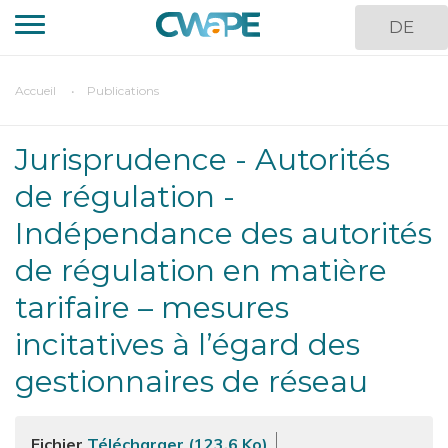
Aller
DE
au
contenu
principal
You
Accueil
Publications
are
here
Jurisprudence - Autorités
de régulation -
Indépendance des autorités
de régulation en matière
tarifaire – mesures
incitatives à l’égard des
gestionnaires de réseau
Fichier
Télécharger (123.6 Ko)