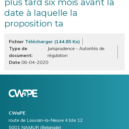
plus tard six mois avant la
date à laquelle la
proposition ta
Fichier
Télécharger (144.85 Ko)
Type de
Jurisprudence - Autorités de
document
régulation
06-04-2020
Logo
Image
CWaPE
Addresse
route de Louvain-la-Neuve 4 bte 12
5001
NAMUR (Belgrade)