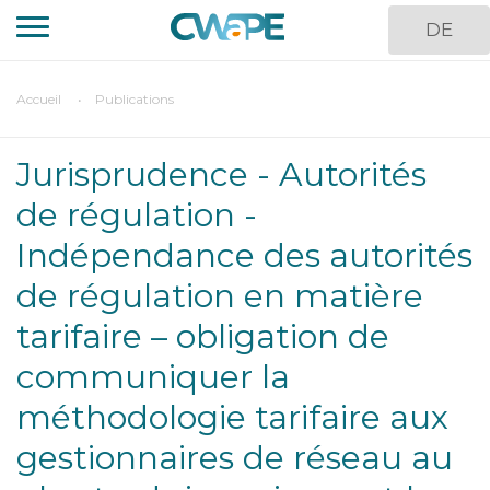
Aller
DE
au
contenu
principal
You
Accueil
Publications
are
here
Jurisprudence - Autorités
de régulation -
Indépendance des autorités
de régulation en matière
tarifaire – obligation de
communiquer la
méthodologie tarifaire aux
gestionnaires de réseau au