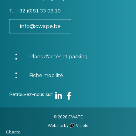
T.
Téléphone
+32 (0)81 33 08 10
info@cwape.be
Plans d'accès et parking
Fiche mobilité
Retrouvez-nous sur
Linkedin
Facebook
© 2026 CWAPE
Website by
Visible
Menu
Charte