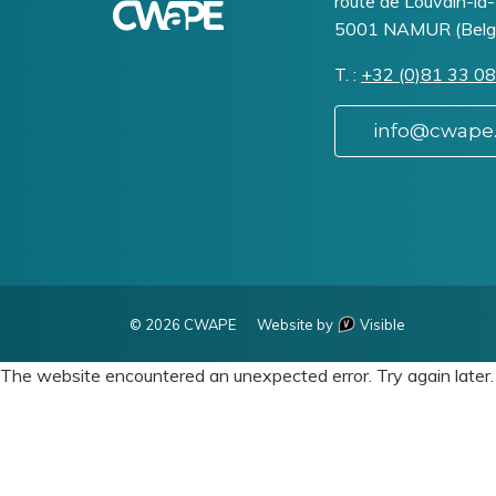
Addresse
route de Louvain-la
?
5001
NAMUR (Belg
Un
litige
T.
Téléphone
+32 (0)81 33 08
?
info@cwape
© 2026 CWAPE
Website by
Visible
The website encountered an unexpected error. Try again later.