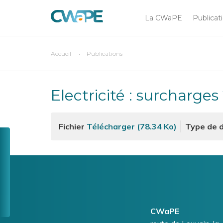
Main
Aller
au
La CWaPE
Publicat
navigation
contenu
principal
You
Accueil
Publications
Chercher sur
are
here
Electricité : surcharges
Fichier
Télécharger (78.34 Ko)
Type de 
Toolbox
CompaCWaPE
Menu
GreenCheck
Tarif
social
Une
Logo
Image
CWaPE
question