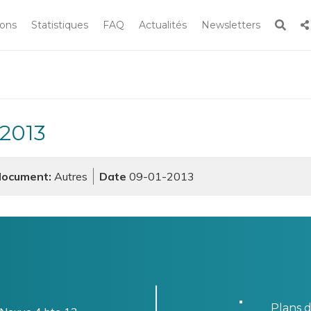
Rech
ions
Statistiques
FAQ
Actualités
Newsletters
Rechercher
 le site
 2013
document
Autres
09-01-2013
Plans d