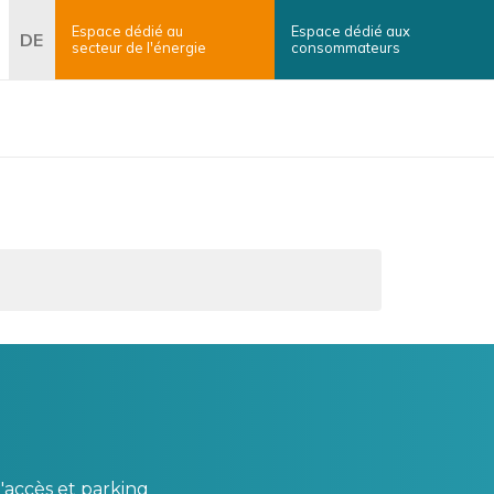
Espace dédié au
Espace dédié aux
erche
DE
secteur
de l'énergie
consommateurs
×
Rechercher
'accès et parking