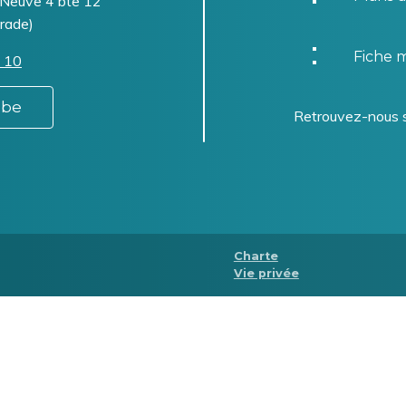
-Neuve 4 bte 12
rade)
Fiche m
 10
.be
Retrouvez-nous 
Menu
Charte
Vie privée
Pied
de
page