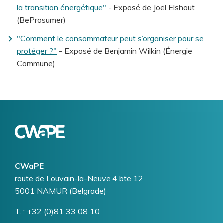
la transition énergétique"
- Exposé de Joël Elshout
(BeProsumer)
"Comment le consommateur peut s’organiser pour se
protéger ?"
- Exposé de Benjamin Wilkin (Énergie
Commune)
Logo
Image
CWaPE
Addresse
route de Louvain-la-Neuve 4 bte 12
5001
NAMUR (Belgrade)
T.
Téléphone
+32 (0)81 33 08 10