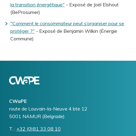
la transition énergétique"
- Exposé de Joël Elshout
(BeProsumer)
"Comment le consommateur peut s’organiser pour se
protéger ?"
- Exposé de Benjamin Wilkin (Énergie
Commune)
Logo
Image
CWaPE
Addresse
route de Louvain-la-Neuve 4 bte 12
5001
NAMUR (Belgrade)
T.
Téléphone
+32 (0)81 33 08 10