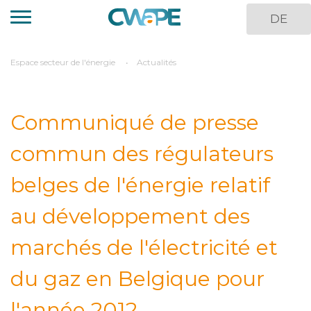
Aller
DE
au
contenu
principal
You
Espace secteur de l'énergie
Actualités
are
here
Communiqué de presse
commun des régulateurs
belges de l'énergie relatif
au développement des
marchés de l'électricité et
du gaz en Belgique pour
l'année 2012