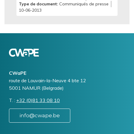
Type de document
Communiqués de presse
10-06-2013
Logo
Image
CWaPE
Addresse
route de Louvain-la-Neuve 4 bte 12
5001
NAMUR (Belgrade)
T.
Téléphone
+32 (0)81 33 08 10
info@cwape.be