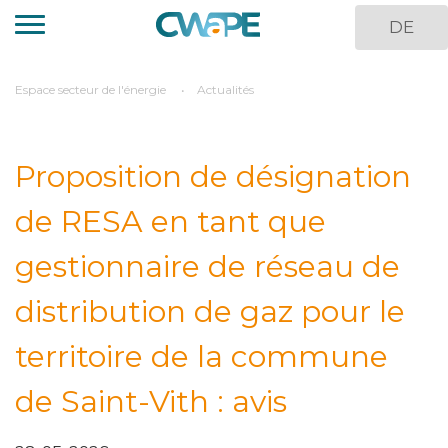
Aller
DE
au
contenu
principal
You
Espace secteur de l'énergie
Actualités
are
here
Proposition de désignation
de RESA en tant que
gestionnaire de réseau de
distribution de gaz pour le
territoire de la commune
de Saint-Vith : avis