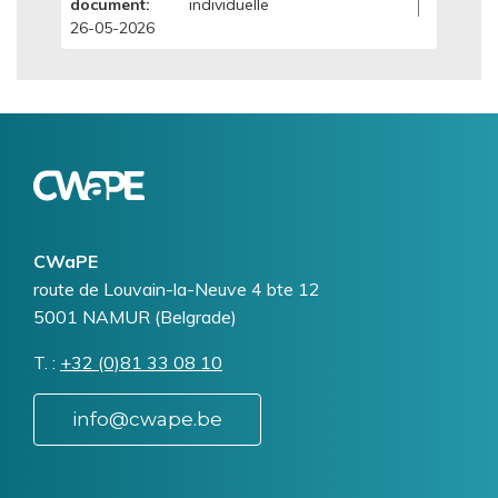
document
individuelle
26-05-2026
Logo
Image
CWaPE
Addresse
route de Louvain-la-Neuve 4 bte 12
5001
NAMUR (Belgrade)
T.
Téléphone
+32 (0)81 33 08 10
info@cwape.be