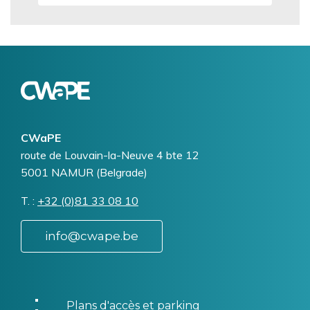
Logo
Image
CWaPE
Addresse
route de Louvain-la-Neuve 4 bte 12
5001
NAMUR (Belgrade)
T.
Téléphone
+32 (0)81 33 08 10
info@cwape.be
Plans d'accès et parking