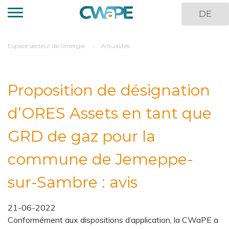
Aller
DE
au
contenu
principal
You
Espace secteur de l'énergie
Actualités
are
here
Proposition de désignation
d’ORES Assets en tant que
GRD de gaz pour la
commune de Jemeppe-
sur-Sambre : avis
21-06-2022
Conformément aux dispositions d’application, la CWaPE a