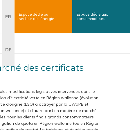
Espace dédié au
Espace dédié aux
erche
FR
secteur
de l'énergie
consommateurs
×
Search
DE
ales modifications législatives intervenues dans le
on d’électricité verte en Région wallonne (évolution
ntie d’origine (LGO) à octroyer par la CWaPE et
égion wallonne) et d’autre part en matière de marché
uées pour les clients finals grands consommateurs
 obligation de quota en Région wallonne (ou en Région
ligation de quota). La troisième et dernière partie