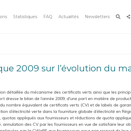
Rech
ions
Statistiques
FAQ
Actualités
Newsletters
Search
 le site
n détaillée du mécanisme des certificats verts ainsi que les princip
t dresse le bilan de l’année 2009, d'une part en matière de producti
, du nombre équivalent de certificats verts (CV) et de labels de gara
on d’électricité verte dans la fourniture globale d’électricité en R
ns, quotas appliqués aux fournisseurs et réductions de quota appliq
ché, annulation des CV par les fournisseurs en vue de satisfaire leur
appliquées par la CWaPE aux fournisseurs pour non respect de leur ob