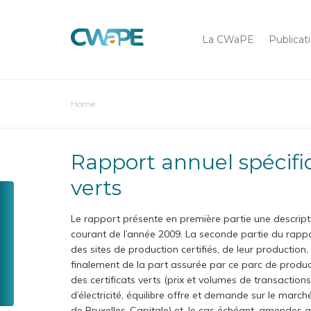
Main
Skip
to
navigation
La CWaPE
Publicat
main
content
You
Home
Chercher sur
are
here
Rapport annuel spécifique 2009 sur l’évolution du marché des certificats
verts
Toolbox
CompaCWaPE
Menu
Le rapport présente en première partie une descriptio
GreenCheck
courant de l’année 2009. La seconde partie du rappor
des sites de production certifiés, de leur production
Tarif
finalement de la part assurée par ce parc de producti
social
des certificats verts (prix et volumes de transactio
Une
d’électricité, équilibre offre et demande sur le mar
question
de Bruxelles-Capitale) et, le cas échéant, amendes 