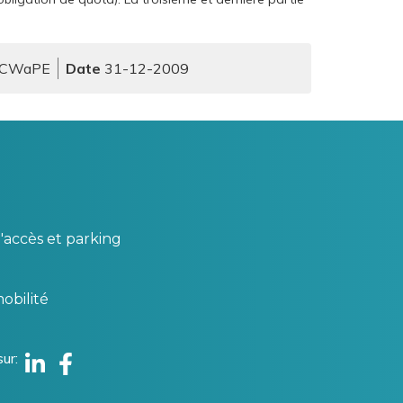
-CWaPE
31-12-2009
'accès et parking
obilité
sur
Linkedin
Facebook