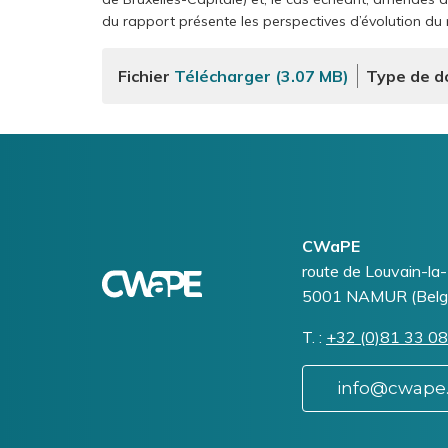
?
du rapport présente les perspectives d’évolution du 
Un
litige
Fichier
Télécharger (3.07 MB)
Type de 
?
Logo
Image
CWaPE
Addresse
route de Louvain-la
5001
NAMUR (Belg
T.
Téléphone
+32 (0)81 33 08
info@cwape