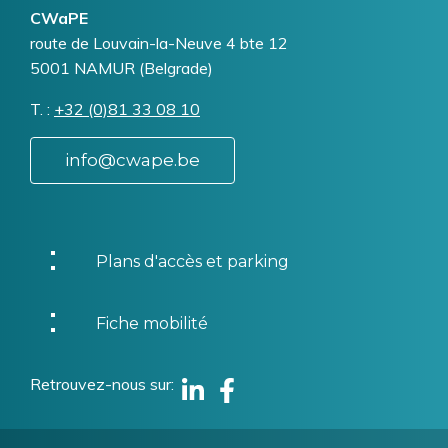
CWaPE
Addresse
route de Louvain-la-Neuve 4 bte 12
5001
NAMUR (Belgrade)
T.
Téléphone
+32 (0)81 33 08 10
info@cwape.be
Plans d'accès et parking
Fiche mobilité
Retrouvez-nous sur
Linkedin
Facebook