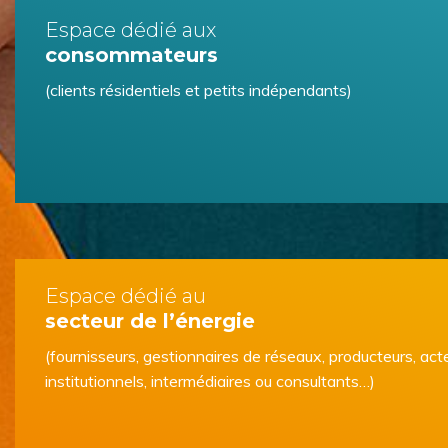
Espace dédié aux
consommateurs
(clients résidentiels et petits indépendants)
Espace dédié au
secteur de l’énergie
(fournisseurs, gestionnaires de réseaux, producteurs, act
institutionnels, intermédiaires ou consultants…)