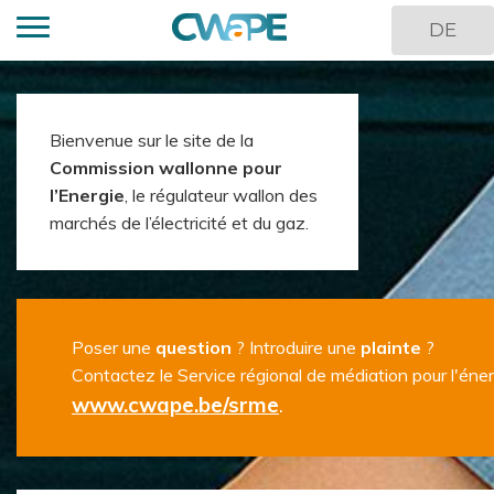
Skip
DE
to
main
content
Body
Bienvenue sur le site de la
Commission wallonne pour
l’Energie
, le régulateur wallon des
marchés de l’électricité et du gaz.
Poser une
question
? Introduire une
plainte
?
Contactez le Service régional de médiation pour l'éner
www.cwape.be/srme
.