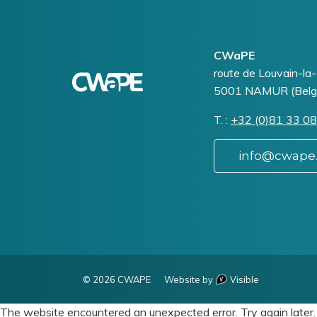
Logo
Image
CWaPE
Addresse
route de Louvain-la
5001
NAMUR (Belg
T.
Téléphone
+32 (0)81 33 08
info@cwape
© 2026 CWAPE
Website by
Visible
The website encountered an unexpected error. Try again later.