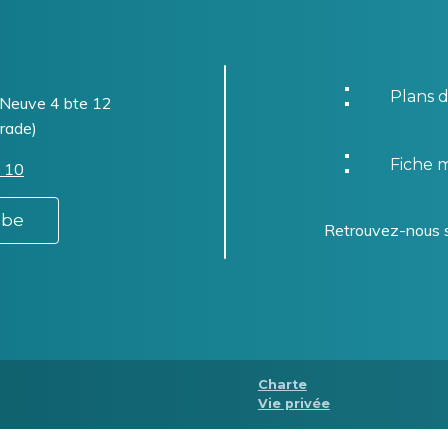
Plans d
-Neuve 4 bte 12
rade)
Fiche m
 10
.be
Retrouvez-nous 
Menu
Charte
Vie privée
Pied