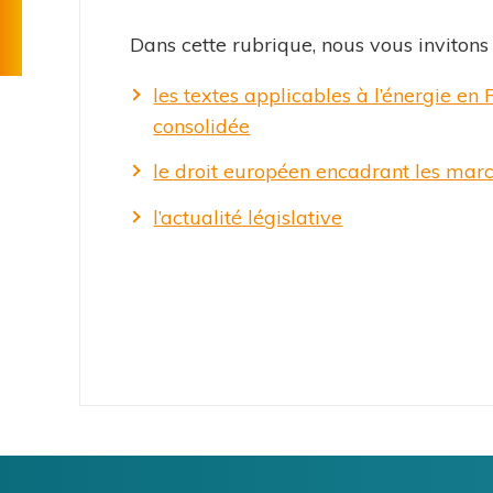
Règlement
l'énergie
technique
Dans cette rubrique, nous vous invitons 
Tarifs
de
les textes applicables à l’énergie en
distribution
consolidée
le droit européen encadrant les marc
l’actualité législative