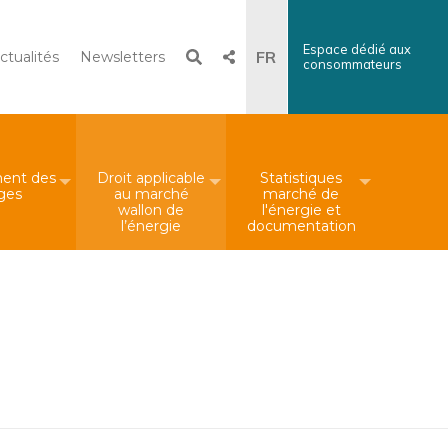
Espace dédié aux
Recherche
FR
ctualités
Newsletters
consommateurs
×
Search
DE
ent des
Droit applicable
Statistiques
iges
au marché
marché de
wallon de
l'énergie et
l’énergie
documentation