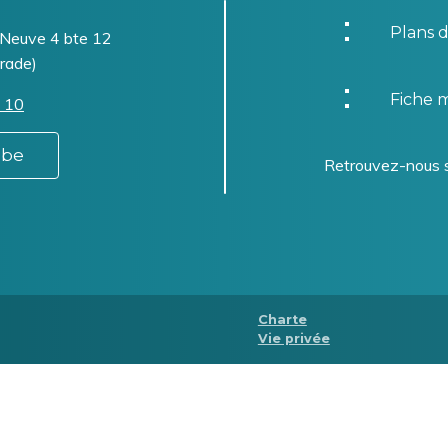
Plans d
-Neuve 4 bte 12
rade)
Fiche m
 10
.be
Retrouvez-nous 
Menu
Charte
Vie privée
Pied
de
page