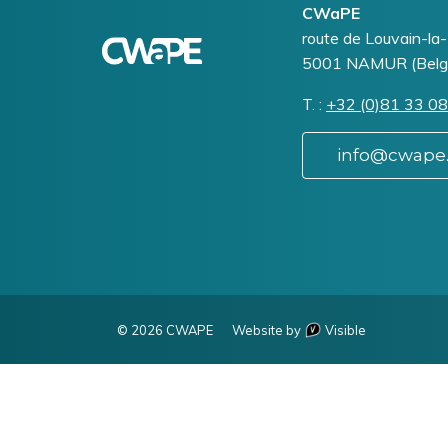
Logo
Image
CWaPE
?
Addresse
route de Louvain-la
Un
5001
NAMUR (Belg
litige
?
T.
Téléphone
+32 (0)81 33 08
info@cwape
© 2026 CWAPE
Website by
Visible