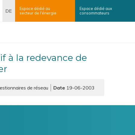
Espace dédié au
Espace dédié aux
erche
DE
secteur
de l'énergie
consommateurs
×
Rechercher
er
Gestionnaires de réseau
19-06-2003