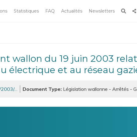
Rech
ions
Statistiques
FAQ
Actualités
Newsletters
Rechercher
 le site
 électrique et au réseau gazi
te/2003/…
Document Type
Législation wallonne - Arrêtés - 