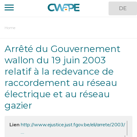
Skip
DE
to
main
content
You
Home
are
here
Arrêté du Gouvernement
wallon du 19 juin 2003
relatif à la redevance de
raccordement au réseau
électrique et au réseau
gazier
Lien
http://www.ejustice.just.fgov.be/eli/arrete/2003/
…