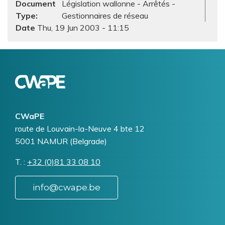
Document
Législation wallonne - Arrêtés -
Type
Gestionnaires de réseau
Thu, 19 Jun 2003 - 11:15
Logo
Image
CWaPE
Addresse
route de Louvain-la-Neuve 4 bte 12
5001
NAMUR (Belgrade)
T.
Téléphone
+32 (0)81 33 08 10
info@cwape.be