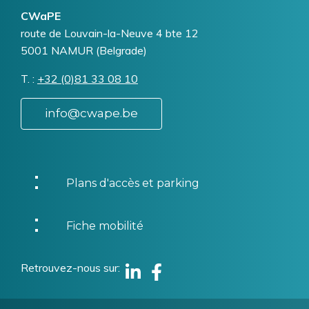
CWaPE
Addresse
route de Louvain-la-Neuve 4 bte 12
5001
NAMUR (Belgrade)
T.
Téléphone
+32 (0)81 33 08 10
info@cwape.be
Plans d'accès et parking
Fiche mobilité
Retrouvez-nous sur
Linkedin
Facebook