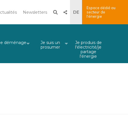
Espace dédié au
Recherche
DE
ctualités
Newsletters
secteur
de
l'énergie
×
Rechercher
Je déménage
Je suis un
Je produis de
prosumer
l'électricité/je
partage
l'énergie