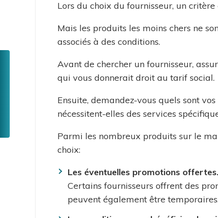
Lors du choix du fournisseur, un critère
Mais les produits les moins chers ne sont
associés à des conditions.
Toolbox
CompaCWaPE
Avant de chercher un fournisseur, assu
Menu
qui vous donnerait droit au tarif social.
GreenCheck
Ensuite, demandez-vous quels sont vos be
Tarif
nécessitent-elles des services spécifiqu
social
Une
Parmi les nombreux produits sur le marc
question
choix:
?
Un
Les éventuelles promotions offertes
litige
Certains fournisseurs offrent des pr
?
peuvent également être temporaires