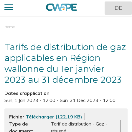
Skip
DE
to
main
content
You
Home
are
here
Tarifs de distribution de gaz
applicables en Région
wallonne du 1er janvier
2023 au 31 décembre 2023
Dates d'application
Sun, 1 Jan 2023 - 12:00
-
Sun, 31 Dec 2023 - 12:00
Fichier
Télécharger (122.19 KB)
Type de
Tarif de distribution - Gaz -
document
résumé