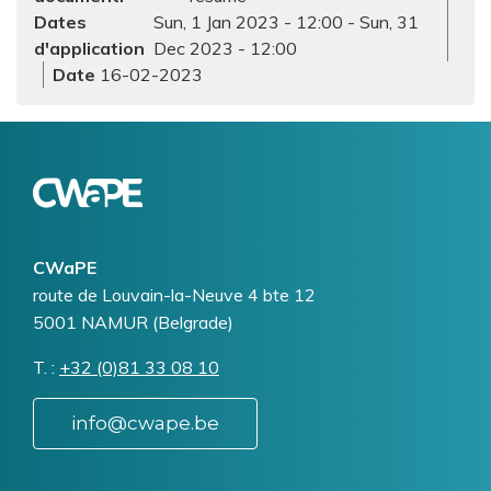
Dates
Sun, 1 Jan 2023 - 12:00
-
Sun, 31
d'application
Dec 2023 - 12:00
16-02-2023
Logo
Image
CWaPE
Addresse
route de Louvain-la-Neuve 4 bte 12
5001
NAMUR (Belgrade)
T.
Téléphone
+32 (0)81 33 08 10
info@cwape.be