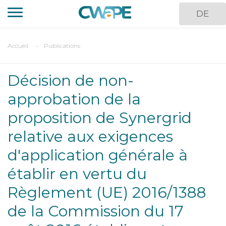
Aller
DE
au
contenu
principal
You
Accueil
Publications
are
here
Décision de non-
approbation de la
proposition de Synergrid
relative aux exigences
d'application générale à
établir en vertu du
Règlement (UE) 2016/1388
de la Commission du 17