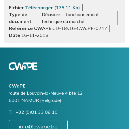
Fichier
Télécharger (175.11 Ko)
Type de
Décisions - fonctionnement
document
technique du marché
Référence CWAPE
CD-18k16-CWaPE-0247
16-11-2018
Logo
Image
CWaPE
Addresse
route de Louvain-la-Neuve 4 bte 12
5001
NAMUR (Belgrade)
T.
Téléphone
+32 (0)81 33 08 10
info@cwape.be