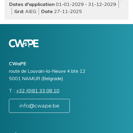
Dates d'application
01-01-2029
-
31-12-2029
Grd
AIEG
27-11-2025
Logo
Image
CWaPE
Addresse
route de Louvain-la-Neuve 4 bte 12
5001
NAMUR (Belgrade)
T.
Téléphone
+32 (0)81 33 08 10
info@cwape.be