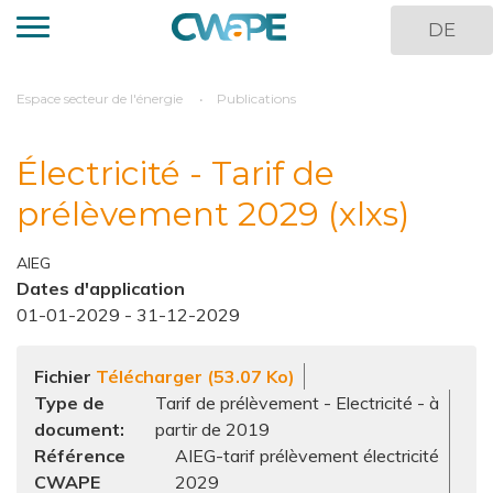
Aller
DE
au
contenu
principal
You
Espace secteur de l'énergie
Publications
are
here
Électricité - Tarif de
prélèvement 2029 (xlxs)
AIEG
Dates d'application
01-01-2029
-
31-12-2029
Fichier
Télécharger (53.07 Ko)
Type de
Tarif de prélèvement - Electricité - à
document
partir de 2019
Référence
AIEG-tarif prélèvement électricité
CWAPE
2029