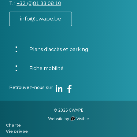
T.
Téléphone
+32 (0)81 33 08 10
info@cwape.be
Plans d'accès et parking
Fiche mobilité
Retrouvez-nous sur
Linkedin
Facebook
© 2026 CWAPE
Website by
Visible
Menu
Charte
Vie privée
Pied