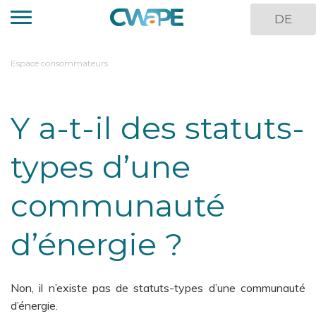
Skip
DE
to
main
content
You
Espace consommateurs
are
here
Y a-t-il des statuts-
types d’une
communauté
d’énergie ?
Non, il n’existe pas de statuts-types d’une communauté
d’énergie.