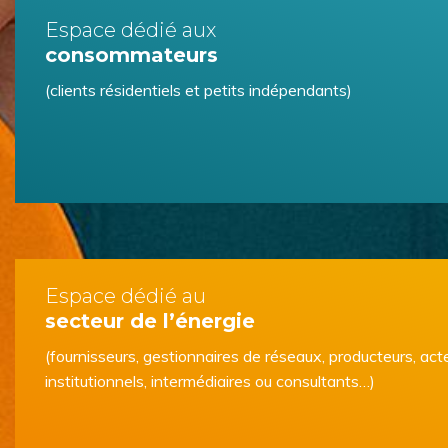
Espace dédié aux
consommateurs
(clients résidentiels et petits indépendants)
Espace dédié au
secteur de l’énergie
(fournisseurs, gestionnaires de réseaux, producteurs, act
institutionnels, intermédiaires ou consultants…)