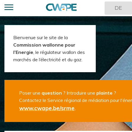
Aller
DE
au
contenu
principal
Body
Bienvenue sur le site de la
Commission wallonne pour
l’Energie
, le régulateur wallon des
marchés de l’électricité et du gaz.
Poser une
question
? Introduire une
plainte
?
Contactez le Service régional de médiation pour l'éner
www.cwape.be/srme
.