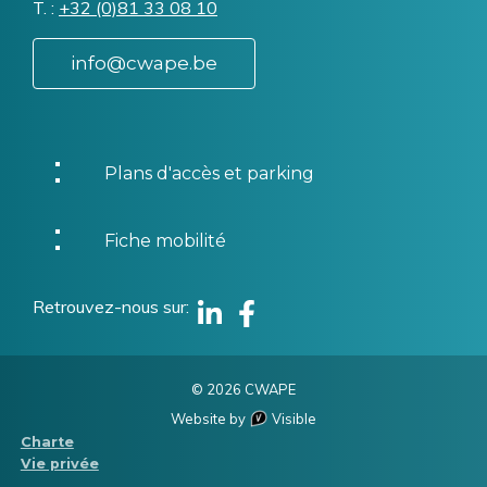
T.
Téléphone
+32 (0)81 33 08 10
info@cwape.be
Plans d'accès et parking
Fiche mobilité
Retrouvez-nous sur
Linkedin
Facebook
© 2026 CWAPE
Website by
Visible
Menu
Charte
Vie privée
Pied