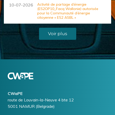
Activité de partage d’énergie
10-07-2026
(ES2OP10_Facq Wallonie) autorisée
pour la Communauté d’énergie
citoyenne « ES2 ASBL »
Voir plus
Logo
Image
CWaPE
Addresse
route de Louvain-la-Neuve 4 bte 12
5001
NAMUR (Belgrade)