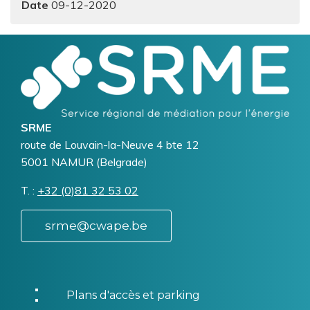
09-12-2020
Logo
Bild
SRME
Addresse
route de Louvain-la-Neuve 4 bte 12
5001
NAMUR (Belgrade)
T.
Téléphone
+32 (0)81 32 53 02
srme@cwape.be
Plans d'accès et parking