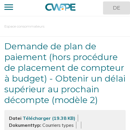
Direkt
DE
zum
Inhalt
You
Espace consommateurs
are
here
Demande de plan de
paiement (hors procédure
de placement de compteur
à budget) - Obtenir un délai
supérieur au prochain
décompte (modèle 2)
Datei
Télécharger (19.38 KB)
Dokumenttyp
Courriers types