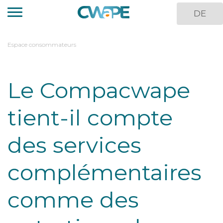
Aller
DE
au
contenu
principal
You
Espace consommateurs
are
here
Le Compacwape
tient-il compte
des services
complémentaires
comme des