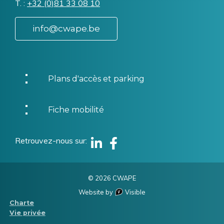
T.
Téléphone
+32 (0)81 33 08 10
info@cwape.be
Plans d'accès et parking
Fiche mobilité
Retrouvez-nous sur
Linkedin
Facebook
© 2026 CWAPE
Website by
Visible
Menu
Charte
Vie privée
Pied