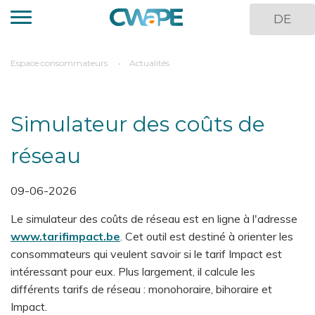
Aller
DE
au
contenu
principal
You
Espace consommateurs
Actualités
are
here
Simulateur des coûts de
réseau
09-06-2026
Le simulateur des coûts de réseau est en ligne à l'adresse
www.tarifimpact.be
. Cet outil est destiné à orienter les
consommateurs qui veulent savoir si le tarif Impact est
intéressant pour eux. Plus largement, il calcule les
différents tarifs de réseau : monohoraire, bihoraire et
Impact.