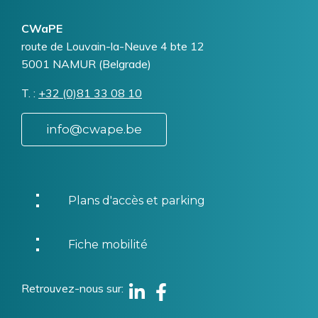
CWaPE
Addresse
route de Louvain-la-Neuve 4 bte 12
5001
NAMUR (Belgrade)
T.
Téléphone
+32 (0)81 33 08 10
info@cwape.be
Plans d'accès et parking
Fiche mobilité
Retrouvez-nous sur
Linkedin
Facebook