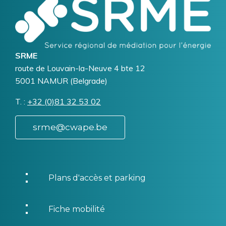
Logo
Image
SRME
Addresse
route de Louvain-la-Neuve 4 bte 12
5001
NAMUR (Belgrade)
T.
Téléphone
+32 (0)81 32 53 02
srme@cwape.be
Plans d'accès et parking
Fiche mobilité