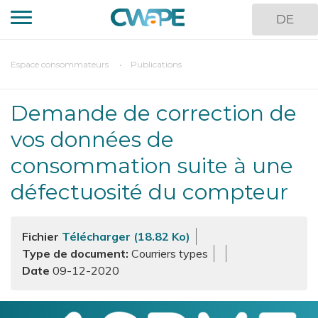
Aller
DE
au
contenu
principal
You
Espace consommateurs
Publications
are
here
Demande de correction de
vos données de
consommation suite à une
défectuosité du compteur
Fichier
Télécharger (18.82 Ko)
Type de document
Courriers types
09-12-2020