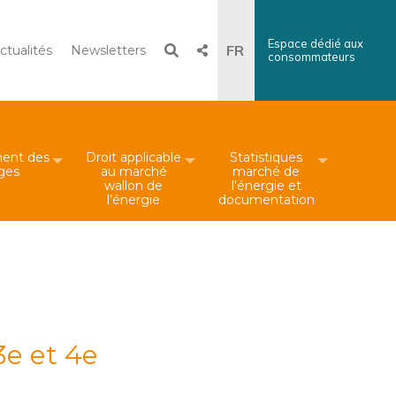
Espace dédié aux
Recherche
FR
ctualités
Newsletters
consommateurs
×
Search
DE
ent des
Droit applicable
Statistiques
iges
au marché
marché de
wallon de
l'énergie et
l’énergie
documentation
3e et 4e