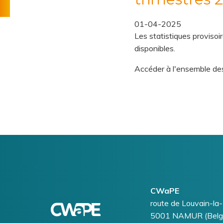
Tarifs
de
01-04-2025
distribution
Les statistiques proviso
disponibles.
Accéder à l'ensemble d
Logo
Image
CWaPE
Addresse
route de Louvain-la
5001
NAMUR (Belg