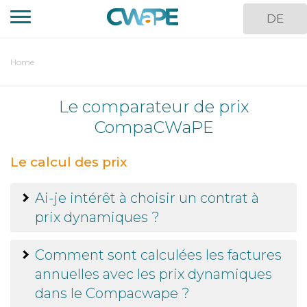
Skip
DE
to
main
content
You
Home
are
here
Le comparateur de prix
CompaCWaPE
Le calcul des prix
Ai-je intérêt à choisir un contrat à
prix dynamiques ?
Comment sont calculées les factures
annuelles avec les prix dynamiques
dans le Compacwape ?