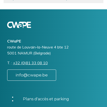
Logo
Image
CWaPE
Addresse
route de Louvain-la-Neuve 4 bte 12
5001
NAMUR (Belgrade)
T.
Téléphone
+32 (0)81 33 08 10
info@cwape.be
Plans d'accès et parking